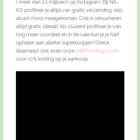
( meer dan 2,1 miljoen!) op Instagram. Bij NA-
KD profiteer je altijd van gratis verzending, da’s
alvast mooi meegenomen. Ook is retourneren
altijd gratis, ideaal! Als student profiteer je van
nog meer voordeel en in de sale kun je je hart
ophalen aan allerlei superkoopjes! Check
daarnaast ook even onze
H&M kortingscode
voor 10% korting op je aankoop.