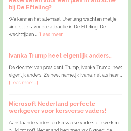
Reserveren voor een plek in attractie
Engelse
bij De Efteling?
Kate
Middleton
We kennen het allemaal. Urenlang wachten met je
kind bij je favoriete attractie in De Efteling. De
about
wachttijden …
[Lees meer ...]
Reserveren
voor
Ivanka Trump heet eigenlijk anders..
een
plek
De dochter van president Trump, Ivanka Trump, heet
in
eigenlijk anders. Ze heet namelijk Ivana, net als haar …
attractie
about
[Lees meer ...]
bij
Ivanka
De
Trump
Efteling?
Microsoft Nederland perfecte
heet
werkgever voor kersverse vaders!
eigenlijk
anders..
Aanstaande vaders én kersverse vaders die werken
bij Microsoft Nederland beginnen 2018 goed: de …