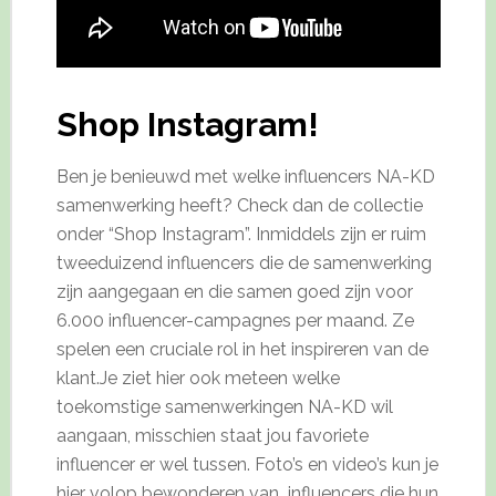
Shop Instagram!
Ben je benieuwd met welke influencers NA-KD
samenwerking heeft? Check dan de collectie
onder “Shop Instagram”. Inmiddels zijn er ruim
tweeduizend influencers die de samenwerking
zijn aangegaan en die samen goed zijn voor
6.000 influencer-campagnes per maand. Ze
spelen een cruciale rol in het inspireren van de
klant.Je ziet hier ook meteen welke
toekomstige samenwerkingen NA-KD wil
aangaan, misschien staat jou favoriete
influencer er wel tussen. Foto’s en video’s kun je
hier volop bewonderen van influencers die hun