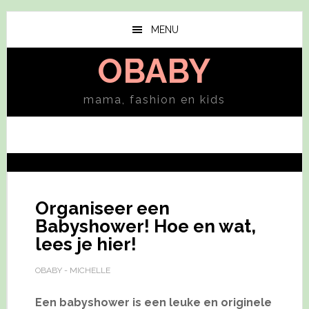
Skip
Skip
to
to
MENU
main
primary
OBABY
content
sidebar
mama, fashion en kids
Organiseer een
Babyshower! Hoe en wat,
lees je hier!
OBABY - MICHELLE
Een babyshower is een leuke en originele