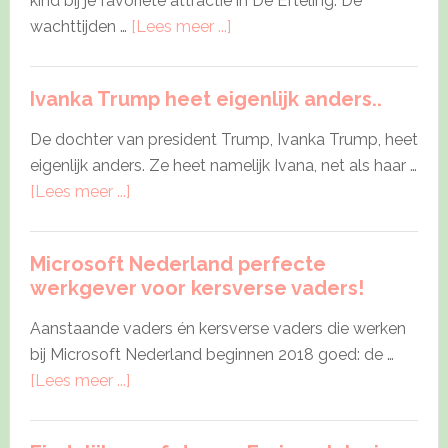
kind bij je favoriete attractie in De Efteling. De
about
wachttijden …
[Lees meer ...]
Reserveren
voor
Ivanka Trump heet eigenlijk anders..
een
plek
De dochter van president Trump, Ivanka Trump, heet
in
eigenlijk anders. Ze heet namelijk Ivana, net als haar …
attractie
about
[Lees meer ...]
bij
Ivanka
De
Trump
Efteling?
Microsoft Nederland perfecte
heet
werkgever voor kersverse vaders!
eigenlijk
anders..
Aanstaande vaders én kersverse vaders die werken
bij Microsoft Nederland beginnen 2018 goed: de …
about
[Lees meer ...]
Microsoft
Nederland