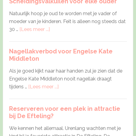
Scheidingsvalkuilen voor elke ouder
Natuurlijk hoop je oud te worden met je vader of
moeder van je kinderen. Feit is alleen nog steeds dat
about
30 …
[Lees meer ...]
Scheidingsvalkuilen
voor
Nagellakverbod voor Engelse Kate
elke
Middleton
ouder
Als je goed kijkt naar haar handen zul je zien dat de
Engelse Kate Middleton nooit nagellak draagt
about
tijdens …
[Lees meer ...]
Nagellakverbod
voor
Reserveren voor een plek in attractie
Engelse
bij De Efteling?
Kate
Middleton
We kennen het allemaal. Urenlang wachten met je