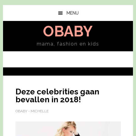
Skip
Skip
to
to
MENU
main
primary
OBABY
content
sidebar
mama, fashion en kids
Deze celebrities gaan
bevallen in 2018!
OBABY - MICHELLE