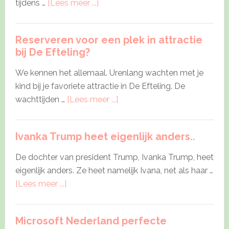
about
tijdens …
[Lees meer ...]
Nagellakverbod
voor
Reserveren voor een plek in attractie
Engelse
bij De Efteling?
Kate
Middleton
We kennen het allemaal. Urenlang wachten met je
kind bij je favoriete attractie in De Efteling. De
about
wachttijden …
[Lees meer ...]
Reserveren
voor
Ivanka Trump heet eigenlijk anders..
een
plek
De dochter van president Trump, Ivanka Trump, heet
in
eigenlijk anders. Ze heet namelijk Ivana, net als haar …
attractie
about
[Lees meer ...]
bij
Ivanka
De
Trump
Efteling?
Microsoft Nederland perfecte
heet