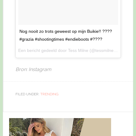
Nog nooit zo trots geweest op mijn Buikie!! ????
#grazia #shootingtimes #endieboots #????
Een bericht gedeeld door Tess Milne (@tessmilne_) op
8 Aug
Bron: Instagram
FILED UNDER:
TRENDING
Primary
Sidebar