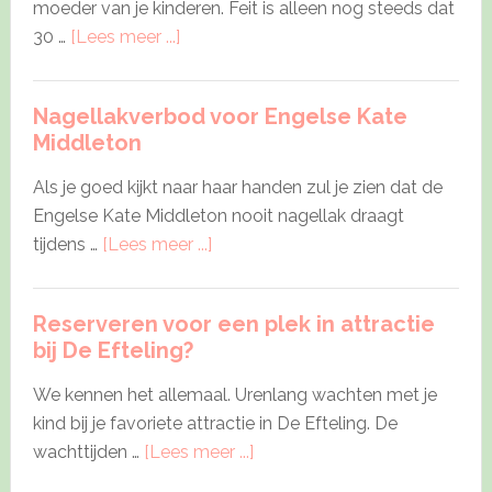
moeder van je kinderen. Feit is alleen nog steeds dat
about
30 …
[Lees meer ...]
Scheidingsvalkuilen
voor
Nagellakverbod voor Engelse Kate
elke
Middleton
ouder
Als je goed kijkt naar haar handen zul je zien dat de
Engelse Kate Middleton nooit nagellak draagt
about
tijdens …
[Lees meer ...]
Nagellakverbod
voor
Reserveren voor een plek in attractie
Engelse
bij De Efteling?
Kate
Middleton
We kennen het allemaal. Urenlang wachten met je
kind bij je favoriete attractie in De Efteling. De
about
wachttijden …
[Lees meer ...]
Reserveren