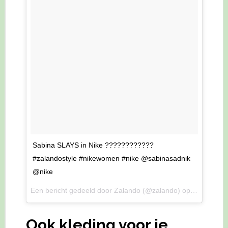
Sabina SLAYS in Nike ????????????
#zalandostyle #nikewomen #nike @sabinasadnik
@nike
Een bericht gedeeld door Zalando (@zalando) op
4 Aug 201
Ook kleding voor je