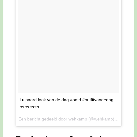
Luipaard look van de dag #ootd #outfitvandedag
????????
Een bericht gedeeld door wehkamp (@wehkamp) op
28 Jul 