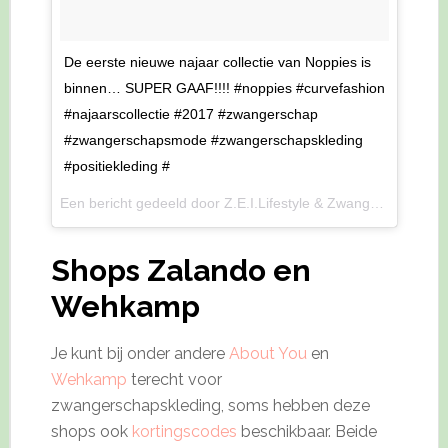
De eerste nieuwe najaar collectie van Noppies is
binnen… SUPER GAAF!!!! #noppies #curvefashion
#najaarscollectie #2017 #zwangerschap
#zwangerschapsmode #zwangerschapskleding
#positiekleding #
Een bericht gedeeld door Z.E.I.Lifestyle & Zwangerschap (@zeilifestyle) op
Shops Zalando en
Wehkamp
Je kunt bij onder andere
About You
en
Wehkamp
terecht voor
zwangerschapskleding, soms hebben deze
shops ook
kortingscodes
beschikbaar. Beide