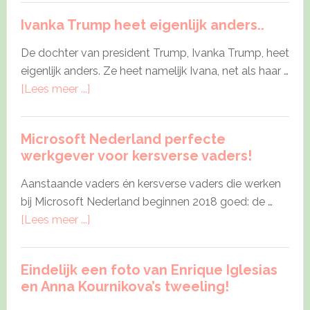
voor
Ivanka Trump heet eigenlijk anders..
een
plek
De dochter van president Trump, Ivanka Trump, heet
in
eigenlijk anders. Ze heet namelijk Ivana, net als haar …
attractie
about
[Lees meer ...]
bij
Ivanka
De
Trump
Efteling?
Microsoft Nederland perfecte
heet
werkgever voor kersverse vaders!
eigenlijk
anders..
Aanstaande vaders én kersverse vaders die werken
bij Microsoft Nederland beginnen 2018 goed: de …
about
[Lees meer ...]
Microsoft
Nederland
Eindelijk een foto van Enrique Iglesias
perfecte
en Anna Kournikova’s tweeling!
werkgever
voor