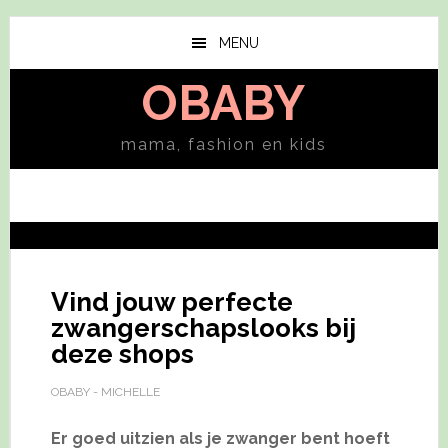
Skip
Skip
to
to
MENU
main
primary
OBABY
content
sidebar
mama, fashion en kids
Vind jouw perfecte
zwangerschapslooks bij
deze shops
OBABY - MICHELLE
Er goed uitzien als je zwanger bent hoeft